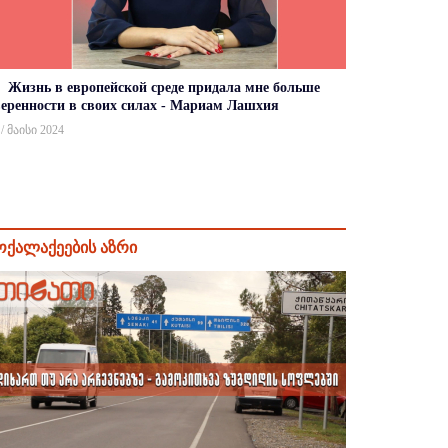
Жизнь в европейской среде придала мне больше
веренности в своих силах - Мариам Лашхия
 / მაისი 2024
ოქალაქეების აზრი