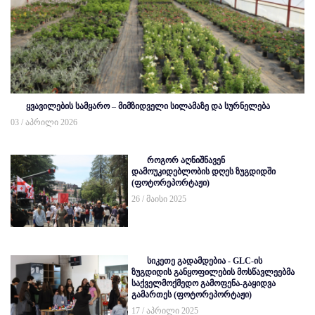
ყვავილების სამყარო – მიმზიდველი სილამაზე და სურნელება
03 / აპრილი 2026
როგორ აღნიშნავენ
დამოუკიდებლობის დღეს ზუგდიდში
(ფოტორეპორტაჟი)
26 / მაისი 2025
სიკეთე გადამდებია - GLC-ის
ზუგდიდის განყოფილების მოსწავლეებმა
საქველმოქმედო გამოფენა-გაყიდვა
გამართეს (ფოტორეპორტაჟი)
17 / აპრილი 2025