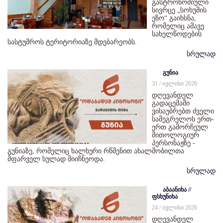
გასტრონომიული
სივრცე „სოხუმის
ეზო“ გაიხსნა,
რომელიც ამავე
სახელწოდების
სასტუმროს ტერიტორიაზე მდებარეობს.
სრულად
გუნია
31 / ივლისი 2026
დღევანდელ
გადაცემაში
ვისაუბრებთ ძველი
სამეგრელოს ერთ-
ერთ გამორჩეულ
მითოლოგიურ
პერსონაჟზე -
გუნიაზე, რომელიც ხალხური რწმენით ახალშობილთა
მფარველ სულად მიიჩნეოდა.
სრულად
აბაანიხა //
ფსხუნიხა
24 / ივლისი 2026
დღევანდელ