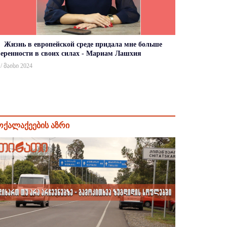
Жизнь в европейской среде придала мне больше
веренности в своих силах - Мариам Лашхия
 / მაისი 2024
ოქალაქეების აზრი