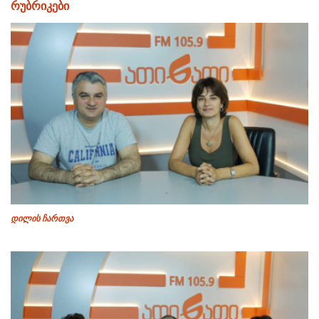
რუბრიკები
დილის ჩართვა