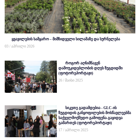
ყვავილების სამყარო – მიმზიდველი სილამაზე და სურნელება
03 / აპრილი 2026
როგორ აღნიშნავენ
დამოუკიდებლობის დღეს ზუგდიდში
(ფოტორეპორტაჟი)
26 / მაისი 2025
სიკეთე გადამდებია - GLC-ის
ზუგდიდის განყოფილების მოსწავლეებმა
საქველმოქმედო გამოფენა-გაყიდვა
გამართეს (ფოტორეპორტაჟი)
17 / აპრილი 2025