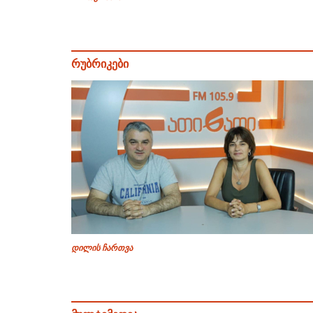
რუბრიკები
დილის ჩართვა