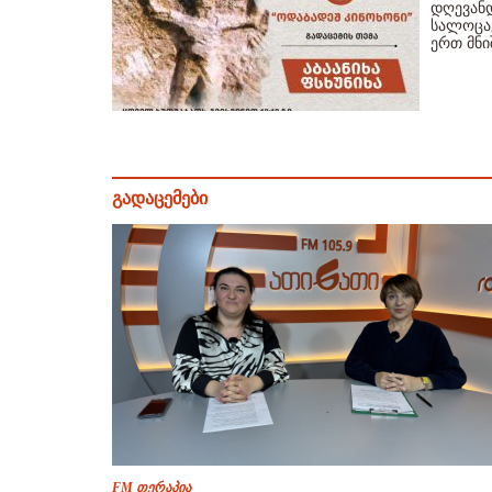
დღევანდ
სალოცავ
ერთ მნ
გადაცემები
FM თერაპია