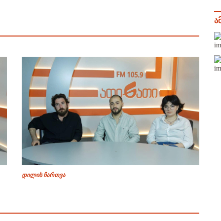
ა
დილის ჩართვა