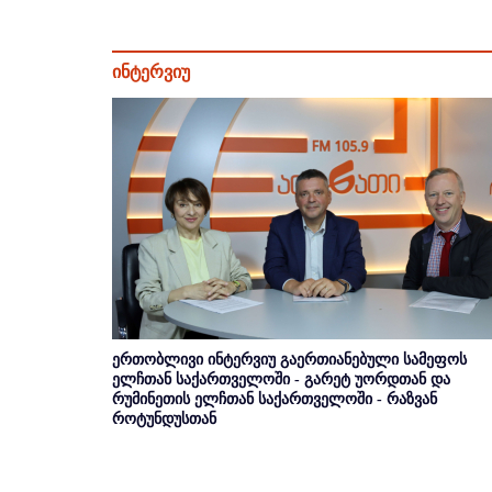
ინტერვიუ
ერთობლივი ინტერვიუ გაერთიანებული სამეფოს
ელჩთან საქართველოში - გარეტ უორდთან და
რუმინეთის ელჩთან საქართველოში - რაზვან
როტუნდუსთან