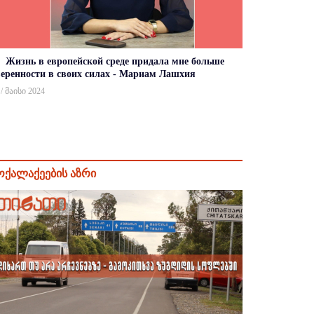
Жизнь в европейской среде придала мне больше
веренности в своих силах - Мариам Лашхия
 / მაისი 2024
ოქალაქეების აზრი