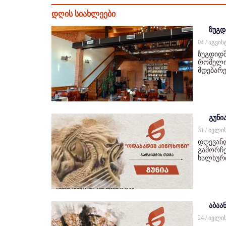
დღის სიახლეები
ზუგდ
04 / აგვი
ზუგდიდშ
რომელიც
მდებარე
გუნი
31 / ივლი
დღევან
გამორჩე
ხალხურ
აბაან
24 / ივლი