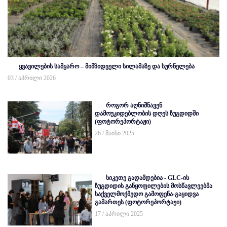
ყვავილების სამყარო – მიმზიდველი სილამაზე და სურნელება
03 / აპრილი 2026
როგორ აღნიშნავენ
დამოუკიდებლობის დღეს ზუგდიდში
(ფოტორეპორტაჟი)
26 / მაისი 2025
სიკეთე გადამდებია - GLC-ის
ზუგდიდის განყოფილების მოსწავლეებმა
საქველმოქმედო გამოფენა-გაყიდვა
გამართეს (ფოტორეპორტაჟი)
17 / აპრილი 2025