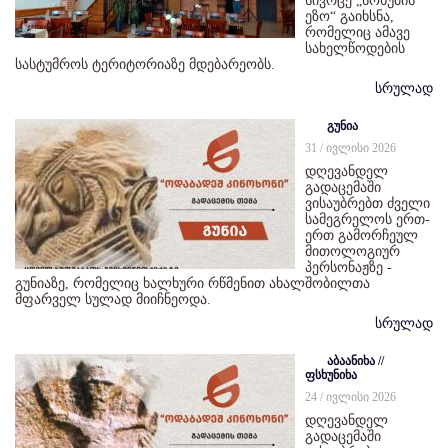
სივრცე „სოხუმის
ეზო“ გაიხსნა,
რომელიც ამავე
სახელწოდების
სასტუმროს ტერიტორიაზე მდებარეობს.
სრულად
გუნია
31 / ივლისი 2026
დღევანდელ
გადაცემაში
ვისაუბრებთ ძველი
სამეგრელოს ერთ-
ერთ გამორჩეულ
მითოლოგიურ
პერსონაჟზე -
გუნიაზე, რომელიც ხალხური რწმენით ახალშობილთა
მფარველ სულად მიიჩნეოდა.
სრულად
აბაანიხა //
ფსხუნიხა
24 / ივლისი 2026
დღევანდელ
გადაცემაში