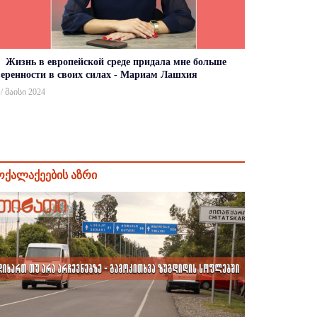
Жизнь в европейской среде придала мне больше
веренности в своих силах - Мариам Лашхия
 / მაისი 2024
ოქალაქეების აზრი