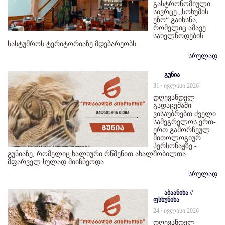
გასტრონომიული
სივრცე „სოხუმის
ეზო“ გაიხსნა,
რომელიც ამავე
სახელწოდების
სასტუმროს ტერიტორიაზე მდებარეობს.
სრულად
გუნია
31 / ივლისი 2026
დღევანდელ
გადაცემაში
ვისაუბრებთ ძველი
სამეგრელოს ერთ-
ერთ გამორჩეულ
მითოლოგიურ
პერსონაჟზე -
გუნიაზე, რომელიც ხალხური რწმენით ახალშობილთა
მფარველ სულად მიიჩნეოდა.
სრულად
აბაანიხა //
ფსხუნიხა
24 / ივლისი 2026
დღევანდელ