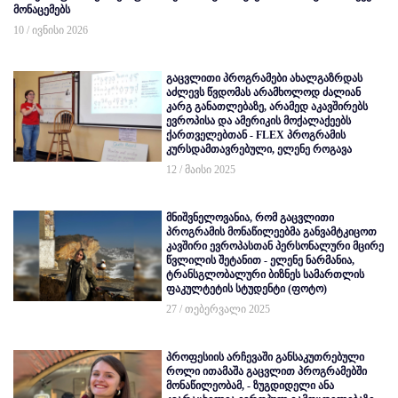
მონაცემებს
10 / ივნისი 2026
გაცვლითი პროგრამები ახალგაზრდას
აძლევს წვდომას არამხოლოდ ძალიან
კარგ განათლებაზე, არამედ აკავშირებს
ევროპისა და ამერიკის მოქალაქეებს
ქართველებთან - FLEX პროგრამის
კურსდამთავრებული, ელენე როგავა
12 / მაისი 2025
მნიშვნელოვანია, რომ გაცვლითი
პროგრამის მონაწილეებმა განვამტკიცოთ
კავშირი ევროპასთან პერსონალური მცირე
წვლილის შეტანით - ელენე ნარმანია,
ტრანსგლობალური ბიზნეს სამართლის
ფაკულტეტის სტუდენტი (ფოტო)
27 / თებერვალი 2025
პროფესიის არჩევაში განსაკუთრებული
როლი ითამაშა გაცვლით პროგრამებში
მონაწილეობამ, - ზუგდიდელი ანა