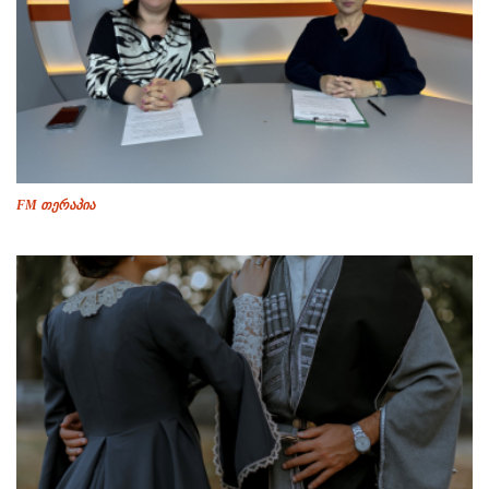
FM თერაპია