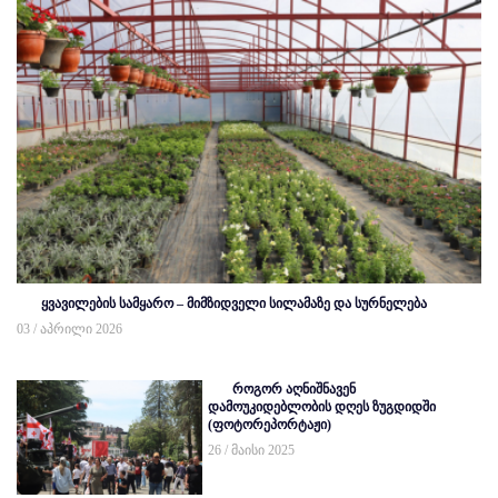
ყვავილების სამყარო – მიმზიდველი სილამაზე და სურნელება
03 / აპრილი 2026
როგორ აღნიშნავენ
დამოუკიდებლობის დღეს ზუგდიდში
(ფოტორეპორტაჟი)
26 / მაისი 2025