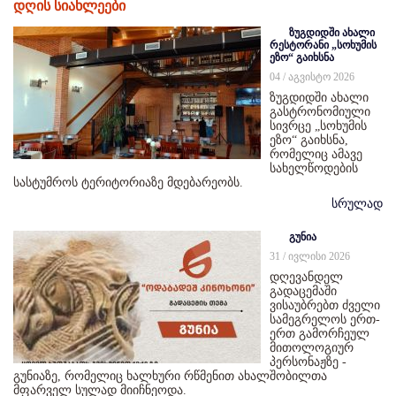
დღის სიახლეები
ზუგდიდში ახალი
რესტორანი „სოხუმის
ეზო“ გაიხსნა
04 / აგვისტო 2026
ზუგდიდში ახალი
გასტრონომიული
სივრცე „სოხუმის
ეზო“ გაიხსნა,
რომელიც ამავე
სახელწოდების
სასტუმროს ტერიტორიაზე მდებარეობს.
სრულად
გუნია
31 / ივლისი 2026
დღევანდელ
გადაცემაში
ვისაუბრებთ ძველი
სამეგრელოს ერთ-
ერთ გამორჩეულ
მითოლოგიურ
პერსონაჟზე -
გუნიაზე, რომელიც ხალხური რწმენით ახალშობილთა
მფარველ სულად მიიჩნეოდა.