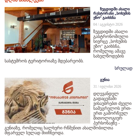
ზუგდიდში ახალი
რესტორანი „სოხუმის
ეზო“ გაიხსნა
04 / აგვისტო 2026
ზუგდიდში ახალი
გასტრონომიული
სივრცე „სოხუმის
ეზო“ გაიხსნა,
რომელიც ამავე
სახელწოდების
სასტუმროს ტერიტორიაზე მდებარეობს.
სრულად
გუნია
31 / ივლისი 2026
დღევანდელ
გადაცემაში
ვისაუბრებთ ძველი
სამეგრელოს ერთ-
ერთ გამორჩეულ
მითოლოგიურ
პერსონაჟზე -
გუნიაზე, რომელიც ხალხური რწმენით ახალშობილთა
მფარველ სულად მიიჩნეოდა.