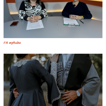
FM თერაპია