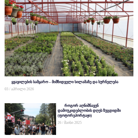
ყვავილების სამყარო – მიმზიდველი სილამაზე და სურნელება
03 / აპრილი 2026
როგორ აღნიშნავენ
დამოუკიდებლობის დღეს ზუგდიდში
(ფოტორეპორტაჟი)
26 / მაისი 2025