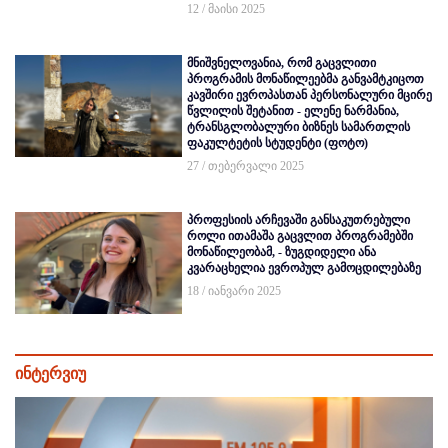
12 / მაისი 2025
მნიშვნელოვანია, რომ გაცვლითი
პროგრამის მონაწილეებმა განვამტკიცოთ
კავშირი ევროპასთან პერსონალური მცირე
წვლილის შეტანით - ელენე ნარმანია,
ტრანსგლობალური ბიზნეს სამართლის
ფაკულტეტის სტუდენტი (ფოტო)
27 / თებერვალი 2025
პროფესიის არჩევაში განსაკუთრებული
როლი ითამაშა გაცვლით პროგრამებში
მონაწილეობამ, - ზუგდიდელი ანა
კვარაცხელია ევროპულ გამოცდილებაზე
18 / იანვარი 2025
ინტერვიუ