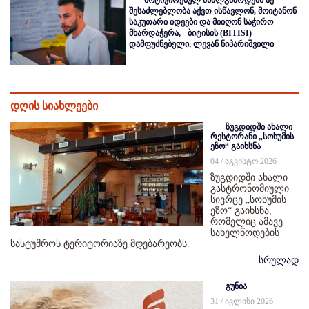
მოტივირებულ ახალგაზრდებს აქ
შესაძლებლობა აქვთ ისწავლონ, მოიტანონ
საკუთარი იდეები და მიიღონ საჭირო
მხარდაჭერა, - ბიტისის (BITISI)
დამფუძნებელი, ლევან ნიპარიშვილი
დღის სიახლეები
ზუგდიდში ახალი
რესტორანი „სოხუმის
ეზო“ გაიხსნა
04 / აგვისტო 2026
ზუგდიდში ახალი
გასტრონომიული
სივრცე „სოხუმის
ეზო“ გაიხსნა,
რომელიც ამავე
სახელწოდების
სასტუმროს ტერიტორიაზე მდებარეობს.
სრულად
გუნია
31 / ივლისი 2026