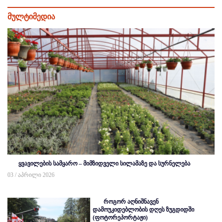
მულტიმედია
ყვავილების სამყარო – მიმზიდველი სილამაზე და სურნელება
03 / აპრილი 2026
როგორ აღნიშნავენ
დამოუკიდებლობის დღეს ზუგდიდში
(ფოტორეპორტაჟი)