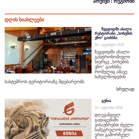
არქივი : რეგიონი
დღის სიახლეები
ზუგდიდში ახალი
რესტორანი „სოხუმის
ეზო“ გაიხსნა
04 / აგვისტო 2026
ზუგდიდში ახალი
გასტრონომიული
სივრცე „სოხუმის
ეზო“ გაიხსნა,
რომელიც ამავე
სახელწოდების
სასტუმროს ტერიტორიაზე მდებარეობს.
სრულად
გუნია
31 / ივლისი 2026
დღევანდელ
გადაცემაში
ვისაუბრებთ ძველი
სამეგრელოს ერთ-
ერთ გამორჩეულ