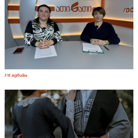
FM თერაპია