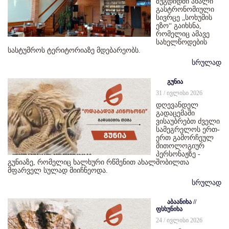
ზუგდიდში ახალი
გასტრონომიული
სივრცე „სოხუმის
ეზო“ გაიხსნა,
რომელიც ამავე
სახელწოდების
სასტუმროს ტერიტორიაზე მდებარეობს.
სრულად
გუნია
31 / ივლისი 2026
დღევანდელ
გადაცემაში
ვისაუბრებთ ძველი
სამეგრელოს ერთ-
ერთ გამორჩეულ
მითოლოგიურ
პერსონაჟზე -
გუნიაზე, რომელიც ხალხური რწმენით ახალშობილთა
მფარველ სულად მიიჩნეოდა.
სრულად
აბაანიხა //
ფსხუნიხა
24 / ივლისი 2026