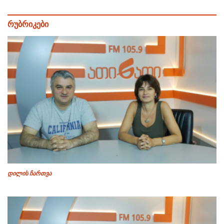
რუბრიკები
დილის ჩართვა