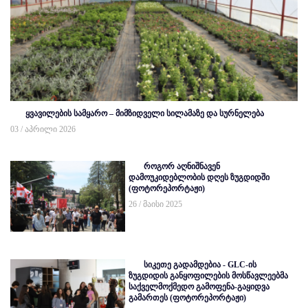
ყვავილების სამყარო – მიმზიდველი სილამაზე და სურნელება
03 / აპრილი 2026
როგორ აღნიშნავენ
დამოუკიდებლობის დღეს ზუგდიდში
(ფოტორეპორტაჟი)
26 / მაისი 2025
სიკეთე გადამდებია - GLC-ის
ზუგდიდის განყოფილების მოსწავლეებმა
საქველმოქმედო გამოფენა-გაყიდვა
გამართეს (ფოტორეპორტაჟი)