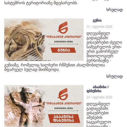
სასტუმროს ტერიტორიაზე მდებარეობს.
სრულად
გუნია
31 / ივლისი 2026
დღევანდელ
გადაცემაში
ვისაუბრებთ ძველი
სამეგრელოს ერთ-
ერთ გამორჩეულ
მითოლოგიურ
პერსონაჟზე -
გუნიაზე, რომელიც ხალხური რწმენით ახალშობილთა
მფარველ სულად მიიჩნეოდა.
სრულად
აბაანიხა //
ფსხუნიხა
24 / ივლისი 2026
დღევანდელ
გადაცემაში
ვისაუბრებთ
აშუბების
საგვარეულო
სალოცავზე -