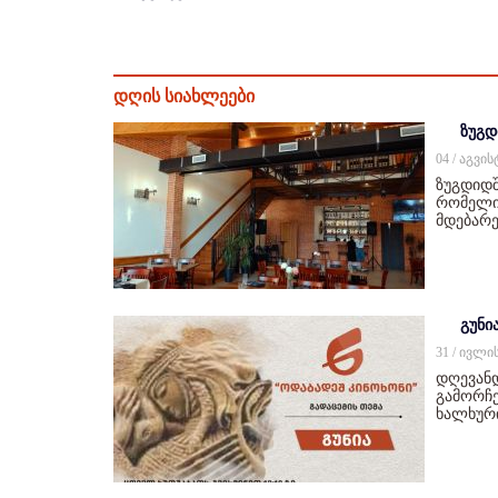
დღის სიახლეები
ზუგდ
04 / აგვი
ზუგდიდშ
რომელიც
მდებარე
გუნი
31 / ივლი
დღევან
გამორჩე
ხალხურ