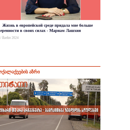
Жизнь в европейской среде придала мне больше
веренности в своих силах - Мариам Лашхия
 / მაისი 2024
ოქალაქეების აზრი