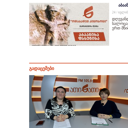
აბაან
24 / ივლი
დღევანდ
სალოცავ
ერთ მნ
გადაცემები