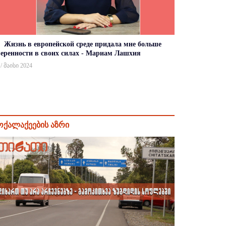
Жизнь в европейской среде придала мне больше
веренности в своих силах - Мариам Лашхия
 / მაისი 2024
ოქალაქეების აზრი