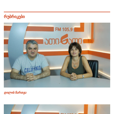
რუბრიკები
დილის ჩართვა