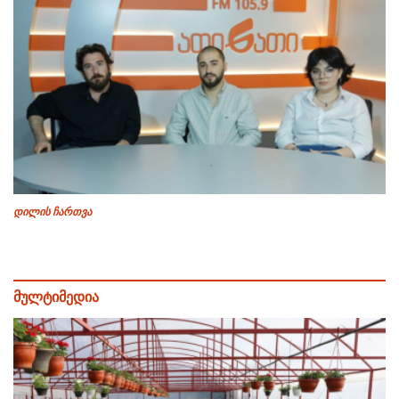
დილის ჩართვა
მულტიმედია