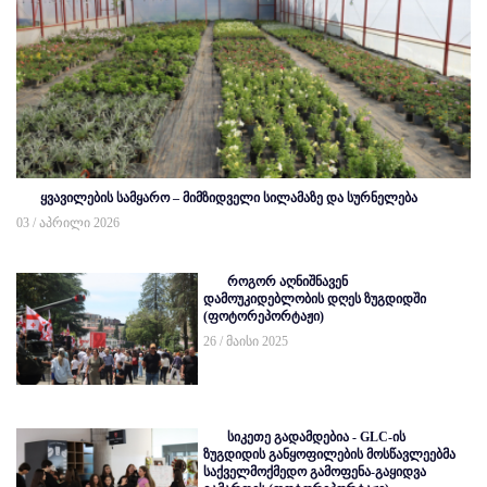
ყვავილების სამყარო – მიმზიდველი სილამაზე და სურნელება
03 / აპრილი 2026
როგორ აღნიშნავენ
დამოუკიდებლობის დღეს ზუგდიდში
(ფოტორეპორტაჟი)
26 / მაისი 2025
სიკეთე გადამდებია - GLC-ის
ზუგდიდის განყოფილების მოსწავლეებმა
საქველმოქმედო გამოფენა-გაყიდვა