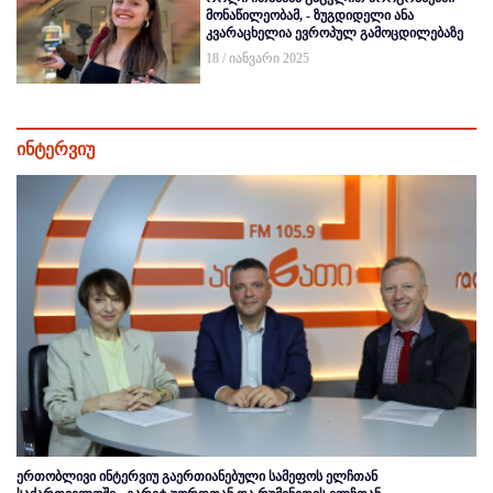
მონაწილეობამ, - ზუგდიდელი ანა
კვარაცხელია ევროპულ გამოცდილებაზე
18 / იანვარი 2025
ინტერვიუ
ერთობლივი ინტერვიუ გაერთიანებული სამეფოს ელჩთან