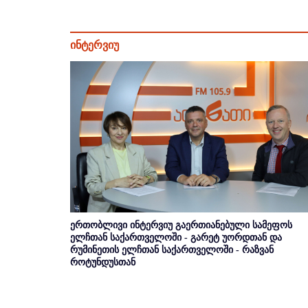
ინტერვიუ
ერთობლივი ინტერვიუ გაერთიანებული სამეფოს
ელჩთან საქართველოში - გარეტ უორდთან და
რუმინეთის ელჩთან საქართველოში - რაზვან
როტუნდუსთან