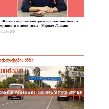
Жизнь в европейской среде придала мне больше
веренности в своих силах - Мариам Лашхия
 / მაისი 2024
ოქალაქეების აზრი