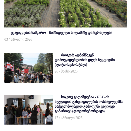
ყვავილების სამყარო – მიმზიდველი სილამაზე და სურნელება
03 / აპრილი 2026
როგორ აღნიშნავენ
დამოუკიდებლობის დღეს ზუგდიდში
(ფოტორეპორტაჟი)
26 / მაისი 2025
სიკეთე გადამდებია - GLC-ის
ზუგდიდის განყოფილების მოსწავლეებმა
საქველმოქმედო გამოფენა-გაყიდვა
გამართეს (ფოტორეპორტაჟი)
17 / აპრილი 2025