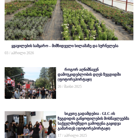
ყვავილების სამყარო – მიმზიდველი სილამაზე და სურნელება
03 / აპრილი 2026
როგორ აღნიშნავენ
დამოუკიდებლობის დღეს ზუგდიდში
(ფოტორეპორტაჟი)
26 / მაისი 2025
სიკეთე გადამდებია - GLC-ის
ზუგდიდის განყოფილების მოსწავლეებმა
საქველმოქმედო გამოფენა-გაყიდვა
გამართეს (ფოტორეპორტაჟი)
17 / აპრილი 2025