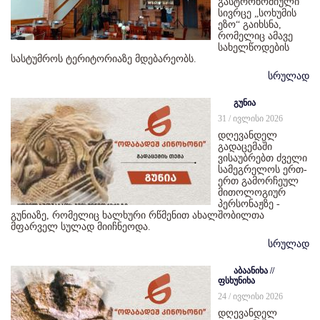
გასტრონომიული
სივრცე „სოხუმის
ეზო“ გაიხსნა,
რომელიც ამავე
სახელწოდების
სასტუმროს ტერიტორიაზე მდებარეობს.
სრულად
გუნია
31 / ივლისი 2026
დღევანდელ
გადაცემაში
ვისაუბრებთ ძველი
სამეგრელოს ერთ-
ერთ გამორჩეულ
მითოლოგიურ
პერსონაჟზე -
გუნიაზე, რომელიც ხალხური რწმენით ახალშობილთა
მფარველ სულად მიიჩნეოდა.
სრულად
აბაანიხა //
ფსხუნიხა
24 / ივლისი 2026
დღევანდელ