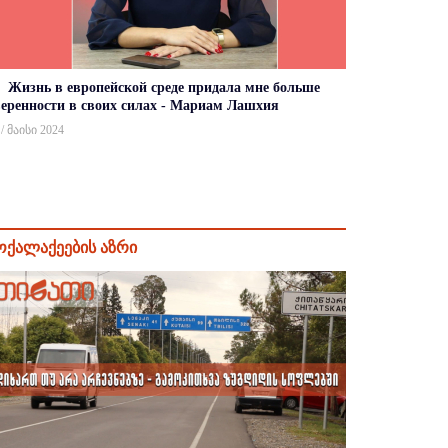
Жизнь в европейской среде придала мне больше
веренности в своих силах - Мариам Лашхия
 / მაისი 2024
ოქალაქეების აზრი