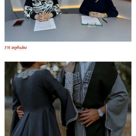
FM თერაპია