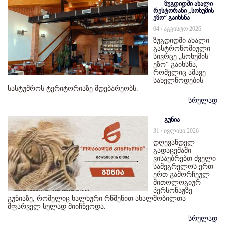
ზუგდიდში ახალი
რესტორანი „სოხუმის
ეზო“ გაიხსნა
04 / აგვისტო 2026
ზუგდიდში ახალი
გასტრონომიული
სივრცე „სოხუმის
ეზო“ გაიხსნა,
რომელიც ამავე
სახელწოდების
სასტუმროს ტერიტორიაზე მდებარეობს.
სრულად
გუნია
31 / ივლისი 2026
დღევანდელ
გადაცემაში
ვისაუბრებთ ძველი
სამეგრელოს ერთ-
ერთ გამორჩეულ
მითოლოგიურ
პერსონაჟზე -
გუნიაზე, რომელიც ხალხური რწმენით ახალშობილთა
მფარველ სულად მიიჩნეოდა.
სრულად