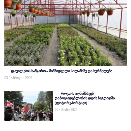
ყვავილების სამყარო – მიმზიდველი სილამაზე და სურნელება
03 / აპრილი 2026
როგორ აღნიშნავენ
დამოუკიდებლობის დღეს ზუგდიდში
(ფოტორეპორტაჟი)
26 / მაისი 2025