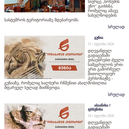
სივრცე „სოხუმის
ეზო“ გაიხსნა,
რომელიც ამავე
სახელწოდების
სასტუმროს ტერიტორიაზე მდებარეობს.
სრულად
გუნია
31 / ივლისი 2026
დღევანდელ
გადაცემაში
ვისაუბრებთ ძველი
სამეგრელოს ერთ-
ერთ გამორჩეულ
მითოლოგიურ
პერსონაჟზე -
გუნიაზე, რომელიც ხალხური რწმენით ახალშობილთა
მფარველ სულად მიიჩნეოდა.
სრულად
აბაანიხა //
ფსხუნიხა
24 / ივლისი 2026
დღევანდელ
გადაცემაში