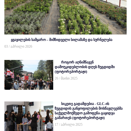
ყვავილების სამყარო – მიმზიდველი სილამაზე და სურნელება
03 / აპრილი 2026
როგორ აღნიშნავენ
დამოუკიდებლობის დღეს ზუგდიდში
(ფოტორეპორტაჟი)
26 / მაისი 2025
სიკეთე გადამდებია - GLC-ის
ზუგდიდის განყოფილების მოსწავლეებმა
საქველმოქმედო გამოფენა-გაყიდვა
გამართეს (ფოტორეპორტაჟი)
17 / აპრილი 2025