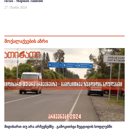
силах - Мариам Лашхия
27 / მაისი 2024
მოქალაქეების აზრი
მიდიხართ თუ არა არჩევნებზე - გამოკითხვა ზუგდიდის სოფლებში