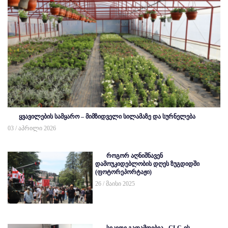
ყვავილების სამყარო – მიმზიდველი სილამაზე და სურნელება
03 / აპრილი 2026
როგორ აღნიშნავენ
დამოუკიდებლობის დღეს ზუგდიდში
(ფოტორეპორტაჟი)
26 / მაისი 2025