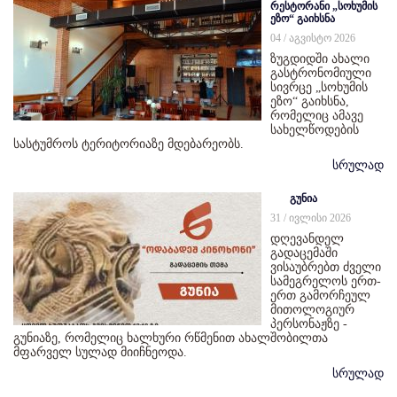
რესტორანი „სოხუმის
ეზო“ გაიხსნა
04 / აგვისტო 2026
ზუგდიდში ახალი
გასტრონომიული
სივრცე „სოხუმის
ეზო“ გაიხსნა,
რომელიც ამავე
სახელწოდების
სასტუმროს ტერიტორიაზე მდებარეობს.
სრულად
გუნია
31 / ივლისი 2026
დღევანდელ
გადაცემაში
ვისაუბრებთ ძველი
სამეგრელოს ერთ-
ერთ გამორჩეულ
მითოლოგიურ
პერსონაჟზე -
გუნიაზე, რომელიც ხალხური რწმენით ახალშობილთა
მფარველ სულად მიიჩნეოდა.
სრულად