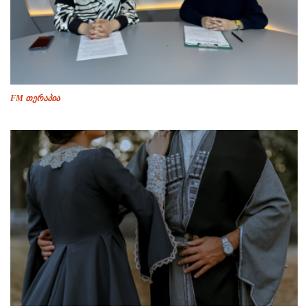
FM თერაპია