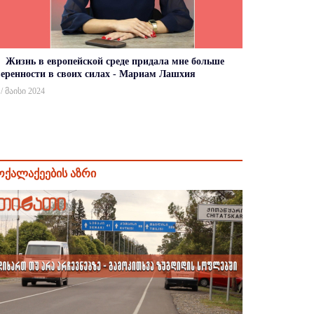
Жизнь в европейской среде придала мне больше
веренности в своих силах - Мариам Лашхия
 / მაისი 2024
ოქალაქეების აზრი