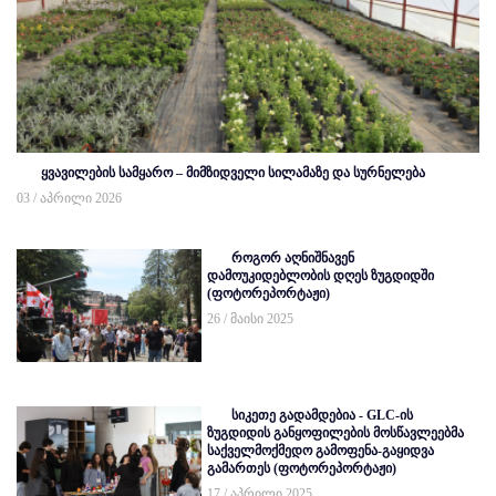
ყვავილების სამყარო – მიმზიდველი სილამაზე და სურნელება
03 / აპრილი 2026
როგორ აღნიშნავენ
დამოუკიდებლობის დღეს ზუგდიდში
(ფოტორეპორტაჟი)
26 / მაისი 2025
სიკეთე გადამდებია - GLC-ის
ზუგდიდის განყოფილების მოსწავლეებმა
საქველმოქმედო გამოფენა-გაყიდვა
გამართეს (ფოტორეპორტაჟი)
17 / აპრილი 2025