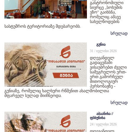
გასტრონომიული
სივრცე „სოხუმის
ეზო“ გაიხსნა,
რომელიც ამავე
სახელწოდების
სასტუმროს ტერიტორიაზე მდებარეობს.
სრულად
გუნია
31 / ივლისი 2026
დღევანდელ
გადაცემაში
ვისაუბრებთ ძველი
სამეგრელოს ერთ-
ერთ გამორჩეულ
მითოლოგიურ
პერსონაჟზე -
გუნიაზე, რომელიც ხალხური რწმენით ახალშობილთა
მფარველ სულად მიიჩნეოდა.
სრულად
აბაანიხა //
ფსხუნიხა
24 / ივლისი 2026
დღევანდელ