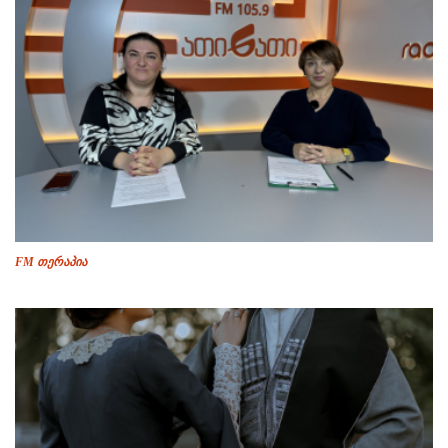
FM თერაპია