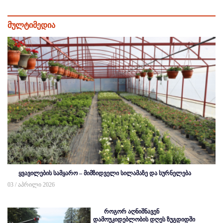
მულტიმედია
ყვავილების სამყარო – მიმზიდველი სილამაზე და სურნელება
03 / აპრილი 2026
როგორ აღნიშნავენ
დამოუკიდებლობის დღეს ზუგდიდში