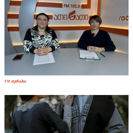
FM თერაპია