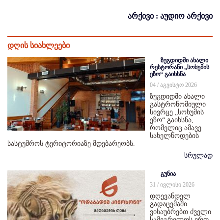
არქივი : აუდიო არქივი
დღის სიახლეები
ზუგდიდში ახალი
რესტორანი „სოხუმის
ეზო“ გაიხსნა
04 / აგვისტო 2026
ზუგდიდში ახალი
გასტრონომიული
სივრცე „სოხუმის
ეზო“ გაიხსნა,
რომელიც ამავე
სახელწოდების
სასტუმროს ტერიტორიაზე მდებარეობს.
სრულად
გუნია
31 / ივლისი 2026
დღევანდელ
გადაცემაში
ვისაუბრებთ ძველი
სამეგრელოს ერთ-