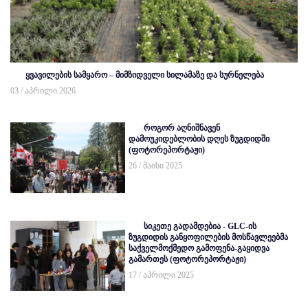
ყვავილების სამყარო – მიმზიდველი სილამაზე და სურნელება
03 / აპრილი 2026
როგორ აღნიშნავენ
დამოუკიდებლობის დღეს ზუგდიდში
(ფოტორეპორტაჟი)
26 / მაისი 2025
სიკეთე გადამდებია - GLC-ის
ზუგდიდის განყოფილების მოსწავლეებმა
საქველმოქმედო გამოფენა-გაყიდვა
გამართეს (ფოტორეპორტაჟი)
17 / აპრილი 2025