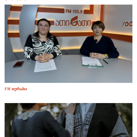
FM თერაპია