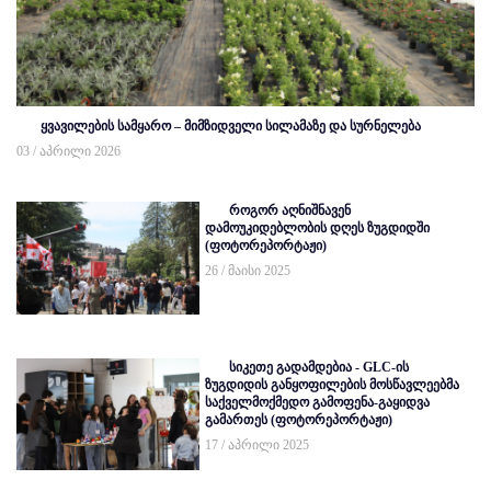
ყვავილების სამყარო – მიმზიდველი სილამაზე და სურნელება
03 / აპრილი 2026
როგორ აღნიშნავენ
დამოუკიდებლობის დღეს ზუგდიდში
(ფოტორეპორტაჟი)
26 / მაისი 2025
სიკეთე გადამდებია - GLC-ის
ზუგდიდის განყოფილების მოსწავლეებმა
საქველმოქმედო გამოფენა-გაყიდვა
გამართეს (ფოტორეპორტაჟი)
17 / აპრილი 2025