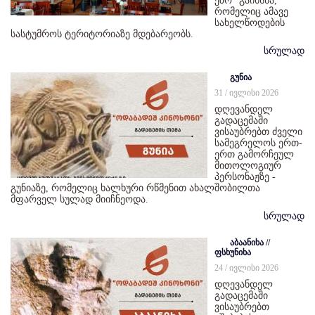
ეზო“ გაიხსნა,
რომელიც ამავე
სახელწოდების
სასტუმროს ტერიტორიაზე მდებარეობს.
სრულად
გუნია
31 / ივლისი 2026
დღევანდელ
გადაცემაში
ვისაუბრებთ ძველი
სამეგრელოს ერთ-
ერთ გამორჩეულ
მითოლოგიურ
პერსონაჟზე -
გუნიაზე, რომელიც ხალხური რწმენით ახალშობილთა
მფარველ სულად მიიჩნეოდა.
სრულად
აბაანიხა //
ფსხუნიხა
24 / ივლისი 2026
დღევანდელ
გადაცემაში
ვისაუბრებთ