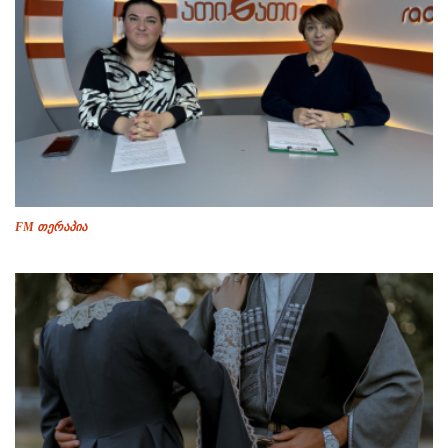
FM თერაპია