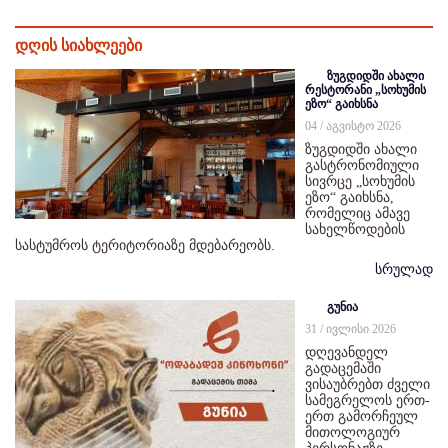
დღის სიახლეები
ზუგდიდში ახალი
რესტორანი „სოხუმის
ეზო“ გაიხსნა
04 / აგვისტო 2026
ზუგდიდში ახალი
გასტრონომიული
სივრცე „სოხუმის
ეზო“ გაიხსნა,
რომელიც ამავე
სახელწოდების
სასტუმროს ტერიტორიაზე მდებარეობს.
სრულად
გუნია
31 / ივლისი 2026
დღევანდელ
გადაცემაში
ვისაუბრებთ ძველი
სამეგრელოს ერთ-
ერთ გამორჩეულ
მითოლოგიურ