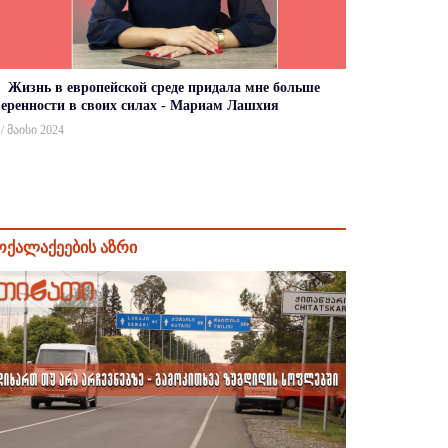
Жизнь в европейской среде придала мне больше
веренности в своих силах - Мариам Лашхия
 / მაისი 2024
ოქალაქეების აზრი