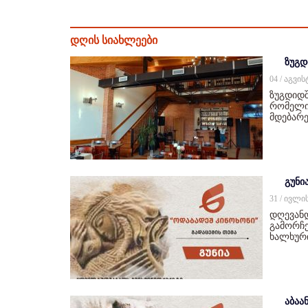
დღის სიახლეები
ზუგდ
04 / აგვი
ზუგდიდშ
რომელიც
მდებარე
გუნი
31 / ივლი
დღევან
გამორჩე
ხალხურ
აბაან