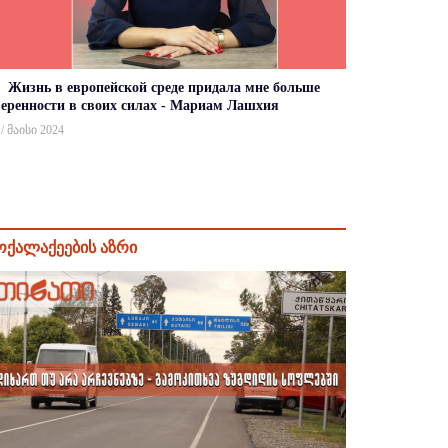
Жизнь в европейской среде придала мне больше
веренности в своих силах - Мариам Лашхия
 / მაისი 2024
ოქალაქეების აზრი