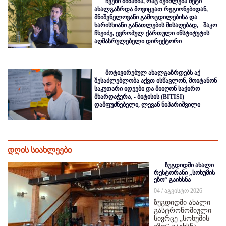
ჩვენი მიზანია, რაც შეიძლება მეტი
ახალგაზრდა მოვიცვათ რეგიონებიდან,
მნიშვნელოვანი გამოცდილებისა და
ხარისხიანი განათლების მისაღებად, - შაკო
ჩხეიძე, ევროპულ-ქართული ინსტიტუტის
აღმასრულებელი დირექტორი
მოტივირებულ ახალგაზრდებს აქ
შესაძლებლობა აქვთ ისწავლონ, მოიტანონ
საკუთარი იდეები და მიიღონ საჭირო
მხარდაჭერა, - ბიტისის (BITISI)
დამფუძნებელი, ლევან ნიპარიშვილი
დღის სიახლეები
ზუგდიდში ახალი
რესტორანი „სოხუმის
ეზო“ გაიხსნა
04 / აგვისტო 2026
ზუგდიდში ახალი
გასტრონომიული
სივრცე „სოხუმის