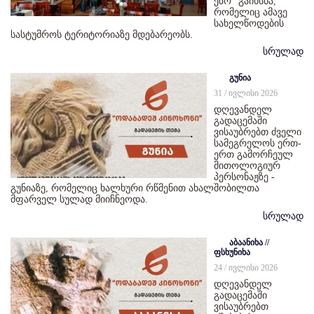
ეზო“ გაიხსნა,
რომელიც ამავე
სახელწოდების
სასტუმროს ტერიტორიაზე მდებარეობს.
სრულად
გუნია
31 / ივლისი 2026
დღევანდელ
გადაცემაში
ვისაუბრებთ ძველი
სამეგრელოს ერთ-
ერთ გამორჩეულ
მითოლოგიურ
პერსონაჟზე -
გუნიაზე, რომელიც ხალხური რწმენით ახალშობილთა
მფარველ სულად მიიჩნეოდა.
სრულად
აბაანიხა //
ფსხუნიხა
24 / ივლისი 2026
დღევანდელ
გადაცემაში
ვისაუბრებთ