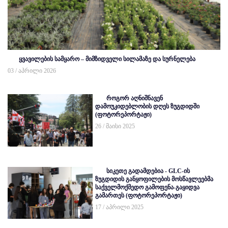
ყვავილების სამყარო – მიმზიდველი სილამაზე და სურნელება
03 / აპრილი 2026
როგორ აღნიშნავენ
დამოუკიდებლობის დღეს ზუგდიდში
(ფოტორეპორტაჟი)
26 / მაისი 2025
სიკეთე გადამდებია - GLC-ის
ზუგდიდის განყოფილების მოსწავლეებმა
საქველმოქმედო გამოფენა-გაყიდვა
გამართეს (ფოტორეპორტაჟი)
17 / აპრილი 2025