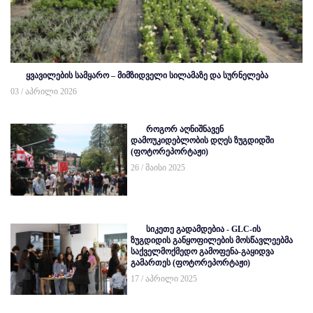
ყვავილების სამყარო – მიმზიდველი სილამაზე და სურნელება
03 / აპრილი 2026
როგორ აღნიშნავენ
დამოუკიდებლობის დღეს ზუგდიდში
(ფოტორეპორტაჟი)
26 / მაისი 2025
სიკეთე გადამდებია - GLC-ის
ზუგდიდის განყოფილების მოსწავლეებმა
საქველმოქმედო გამოფენა-გაყიდვა
გამართეს (ფოტორეპორტაჟი)
17 / აპრილი 2025