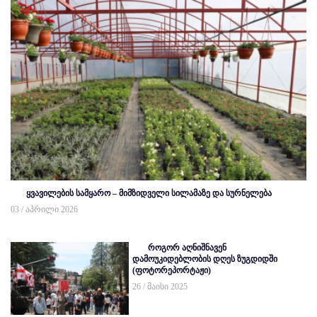
ყვავილების სამყარო – მიმზიდველი სილამაზე და სურნელება
03 / აპრილი 2026
როგორ აღნიშნავენ
დამოუკიდებლობის დღეს ზუგდიდში
(ფოტორეპორტაჟი)
26 / მაისი 2025