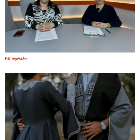
FM თერაპია