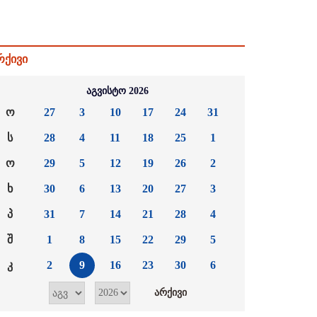
რქივი
აგვისტო 2026
ო
27
3
10
17
24
31
ს
28
4
11
18
25
1
ო
29
5
12
19
26
2
ხ
30
6
13
20
27
3
პ
31
7
14
21
28
4
შ
1
8
15
22
29
5
კ
2
9
16
23
30
6