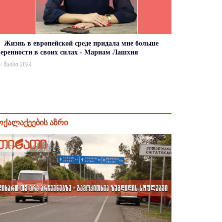
Жизнь в европейской среде придала мне больше
веренности в своих силах - Мариам Лашхия
 / მაისი 2024
ოქალაქეების აზრი