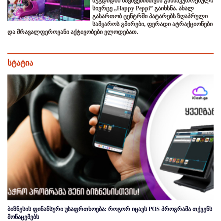
ზუგდიდში ბავშვებისთვის განსაკუთრებული
სივრცე „Happy Peppi” გაიხსნა. ახალ
გასართობ ცენტრში პატარებს ზღაპრული
სამყაროს გმირები, ფერადი ატრაქციონები
და მრავალფეროვანი აქტივობები ელოდებათ.
სტატია
ბიზნესის ფინანსური უსაფრთხოება: როგორ იცავს POS პროგრამა თქვენს
მონაცემებს