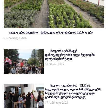
ყვავილების სამყარო – მიმზიდველი სილამაზე და სურნელება
03 / აპრილი 2026
როგორ აღნიშნავენ
დამოუკიდებლობის დღეს ზუგდიდში
(ფოტორეპორტაჟი)
26 / მაისი 2025
სიკეთე გადამდებია - GLC-ის
ზუგდიდის განყოფილების მოსწავლეებმა
საქველმოქმედო გამოფენა-გაყიდვა
გამართეს (ფოტორეპორტაჟი)
17 / აპრილი 2025