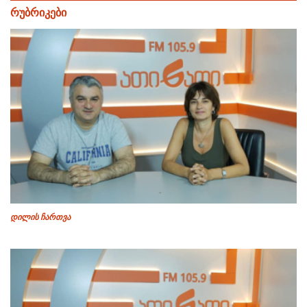
რუბრიკები
დილის ჩართვა