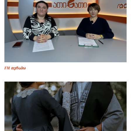
FM თერაპია