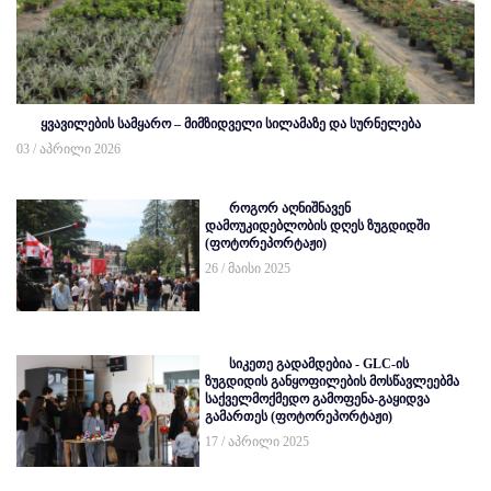
ყვავილების სამყარო – მიმზიდველი სილამაზე და სურნელება
03 / აპრილი 2026
როგორ აღნიშნავენ
დამოუკიდებლობის დღეს ზუგდიდში
(ფოტორეპორტაჟი)
26 / მაისი 2025
სიკეთე გადამდებია - GLC-ის
ზუგდიდის განყოფილების მოსწავლეებმა
საქველმოქმედო გამოფენა-გაყიდვა
გამართეს (ფოტორეპორტაჟი)
17 / აპრილი 2025