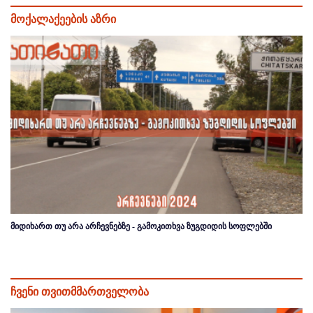
მოქალაქეების აზრი
მიდიხართ თუ არა არჩევნებზე - გამოკითხვა ზუგდიდის სოფლებში
ჩვენი თვითმმართველობა