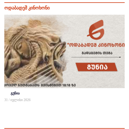
ოდაბადეშ კინოხონი
გუნია
31 / ივლისი 2026