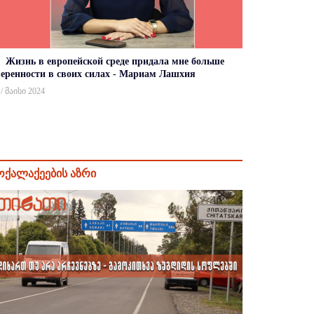
Жизнь в европейской среде придала мне больше
веренности в своих силах - Мариам Лашхия
 / მაისი 2024
ოქალაქეების აზრი