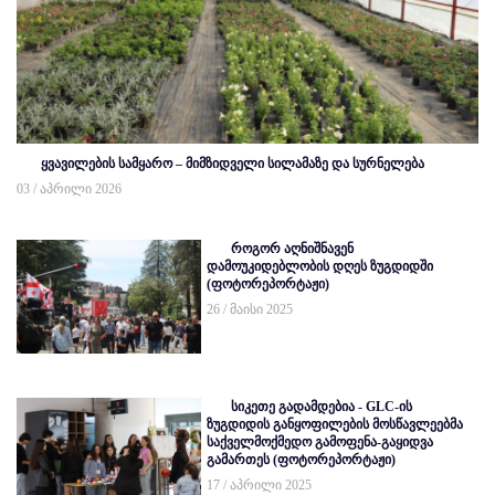
ყვავილების სამყარო – მიმზიდველი სილამაზე და სურნელება
03 / აპრილი 2026
როგორ აღნიშნავენ
დამოუკიდებლობის დღეს ზუგდიდში
(ფოტორეპორტაჟი)
26 / მაისი 2025
სიკეთე გადამდებია - GLC-ის
ზუგდიდის განყოფილების მოსწავლეებმა
საქველმოქმედო გამოფენა-გაყიდვა
გამართეს (ფოტორეპორტაჟი)
17 / აპრილი 2025