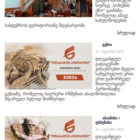
გასტრონომიული
სივრცე „სოხუმის
ეზო“ გაიხსნა,
რომელიც ამავე
სახელწოდების
სასტუმროს ტერიტორიაზე მდებარეობს.
სრულად
გუნია
31 / ივლისი 2026
დღევანდელ
გადაცემაში
ვისაუბრებთ ძველი
სამეგრელოს ერთ-
ერთ გამორჩეულ
მითოლოგიურ
პერსონაჟზე -
გუნიაზე, რომელიც ხალხური რწმენით ახალშობილთა
მფარველ სულად მიიჩნეოდა.
სრულად
აბაანიხა //
ფსხუნიხა
24 / ივლისი 2026
დღევანდელ