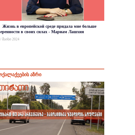
Жизнь в европейской среде придала мне больше
веренности в своих силах - Мариам Лашхия
 / მაისი 2024
ოქალაქეების აზრი