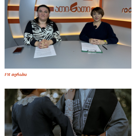
FM თერაპია