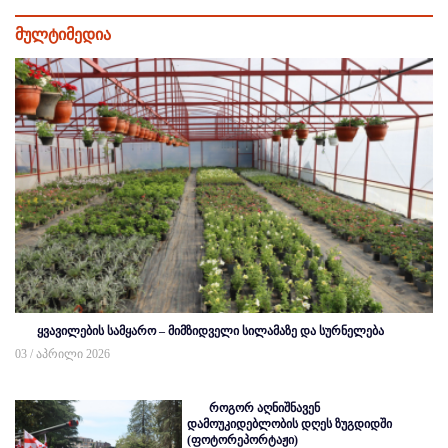
მულტიმედია
ყვავილების სამყარო – მიმზიდველი სილამაზე და სურნელება
03 / აპრილი 2026
როგორ აღნიშნავენ
დამოუკიდებლობის დღეს ზუგდიდში
(ფოტორეპორტაჟი)