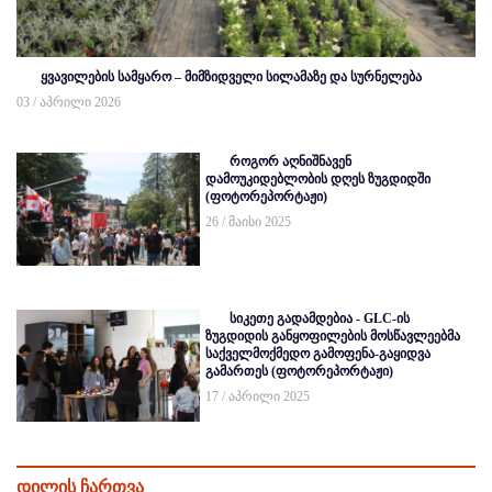
ყვავილების სამყარო – მიმზიდველი სილამაზე და სურნელება
03 / აპრილი 2026
როგორ აღნიშნავენ
დამოუკიდებლობის დღეს ზუგდიდში
(ფოტორეპორტაჟი)
26 / მაისი 2025
სიკეთე გადამდებია - GLC-ის
ზუგდიდის განყოფილების მოსწავლეებმა
საქველმოქმედო გამოფენა-გაყიდვა
გამართეს (ფოტორეპორტაჟი)
17 / აპრილი 2025
დილის ჩართვა