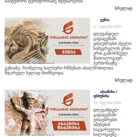
სასტუმროს ტერიტორიაზე მდებარეობს.
სრულად
გუნია
31 / ივლისი 2026
დღევანდელ
გადაცემაში
ვისაუბრებთ ძველი
სამეგრელოს ერთ-
ერთ გამორჩეულ
მითოლოგიურ
პერსონაჟზე -
გუნიაზე, რომელიც ხალხური რწმენით ახალშობილთა
მფარველ სულად მიიჩნეოდა.
სრულად
აბაანიხა //
ფსხუნიხა
24 / ივლისი 2026
დღევანდელ
გადაცემაში
ვისაუბრებთ
აშუბების
საგვარეულო
სალოცავზე -