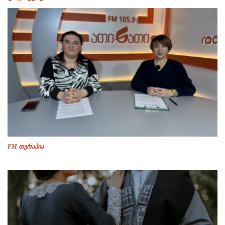
FM თერაპია