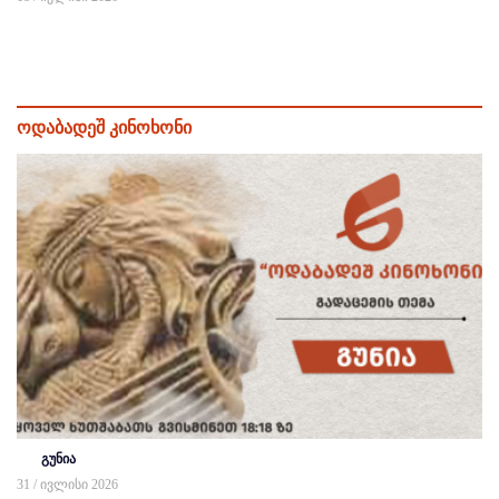
ოდაბადეშ კინოხონი
გუნია
31 / ივლისი 2026