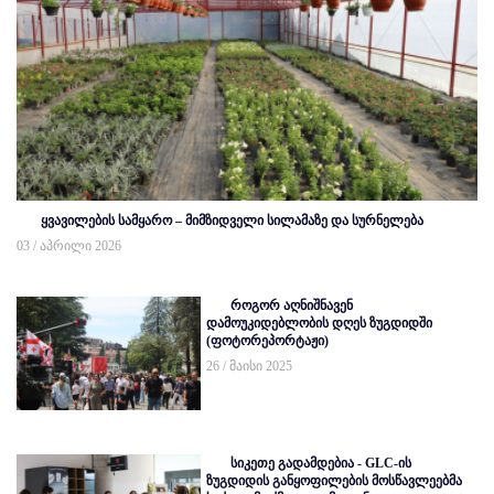
ყვავილების სამყარო – მიმზიდველი სილამაზე და სურნელება
03 / აპრილი 2026
როგორ აღნიშნავენ
დამოუკიდებლობის დღეს ზუგდიდში
(ფოტორეპორტაჟი)
26 / მაისი 2025
სიკეთე გადამდებია - GLC-ის
ზუგდიდის განყოფილების მოსწავლეებმა