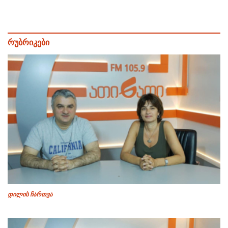
რუბრიკები
დილის ჩართვა