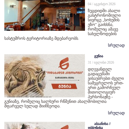
04 / აგვისტო 2026
ზუგდიდში ახალი
გასტრონომიული
სივრცე „სოხუმის
ეზო“ გაიხსნა,
რომელიც ამავე
სახელწოდების
სასტუმროს ტერიტორიაზე მდებარეობს.
სრულად
გუნია
31 / ივლისი 2026
დღევანდელ
გადაცემაში
ვისაუბრებთ ძველი
სამეგრელოს ერთ-
ერთ გამორჩეულ
მითოლოგიურ
პერსონაჟზე -
გუნიაზე, რომელიც ხალხური რწმენით ახალშობილთა
მფარველ სულად მიიჩნეოდა.
სრულად
აბაანიხა //
ფსხუნიხა