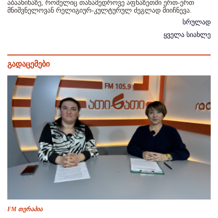
აბაანიხაზე, რომელიც თანამედროვე აფხაზეთში ერთ-ერთ
მნიშვნელოვან რელიგიურ-კულტურულ ძეგლად მიიჩნევა.
სრულად
ყველა სიახლე
გადაცემები
FM თერაპია