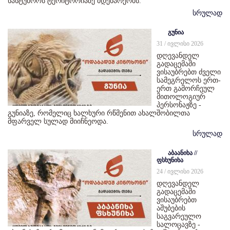
სასტუმროს ტერიტორიაზე მდებარეობს.
სრულად
გუნია
31 / ივლისი 2026
დღევანდელ
გადაცემაში
ვისაუბრებთ ძველი
სამეგრელოს ერთ-
ერთ გამორჩეულ
მითოლოგიურ
პერსონაჟზე -
გუნიაზე, რომელიც ხალხური რწმენით ახალშობილთა
მფარველ სულად მიიჩნეოდა.
სრულად
აბაანიხა //
ფსხუნიხა
24 / ივლისი 2026
დღევანდელ
გადაცემაში
ვისაუბრებთ
აშუბების
საგვარეულო
სალოცავზე -