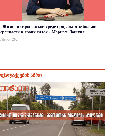
Жизнь в европейской среде придала мне больше
веренности в своих силах - Мариам Лашхия
 / მაისი 2024
ოქალაქეების აზრი